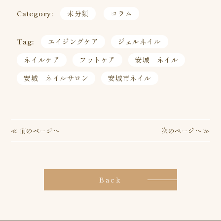
Category:
未分類
コラム
Tag:
エイジングケア
ジェルネイル
ネイルケア
フットケア
安城 ネイル
安城 ネイルサロン
安城市ネイル
投
≪ 前のページへ
次のページへ ≫
稿
ナ
Back
ビ
ゲ
ー