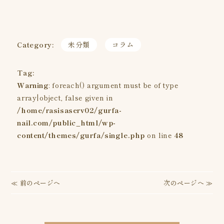
Category:
未分類
コラム
Tag:
Warning
: foreach() argument must be of type
array|object, false given in
/home/rasisaserv02/gurfa-
nail.com/public_html/wp-
content/themes/gurfa/single.php
on line
48
投
≪ 前のページへ
次のページへ ≫
稿
ナ