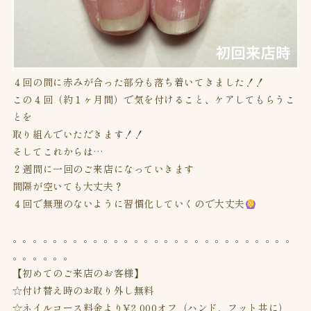
４回の間に赤みが合った部分も落ち着いてきました！！
この４回（約１ヶ月間）で気を付けること、ケアしてもらうこ
とを
取り組んでいただきます！！
そしてこれからは…
２週間に一回のご来店になっていきます
間隔が空いても大丈夫？
４回で無理のないように習慣化していくので大丈夫
。。。。。。。。。。。。。。。。。。。。。。。。。。。。
。。。。。。
【初めてのご来店のお客様】
☆付け替え時のお取り外し無料
☆ネイルコース料金より¥2,000オフ（ハンド、フット共に）