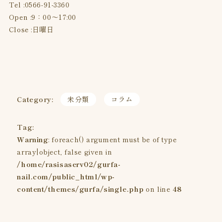
Tel :
0566-91-3360
Open :9：00〜17:00
Close :日曜日
Category:
未分類
コラム
Tag:
Warning
: foreach() argument must be of type
array|object, false given in
/home/rasisaserv02/gurfa-
nail.com/public_html/wp-
content/themes/gurfa/single.php
on line
48