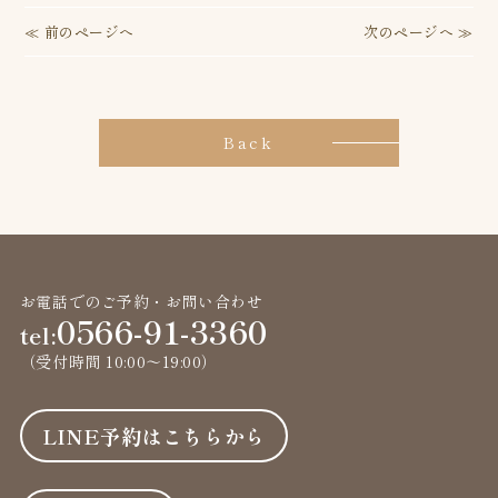
投
≪ 前のページへ
次のページへ ≫
稿
ナ
Back
ビ
ゲ
ー
シ
お電話でのご予約・お問い合わせ
ョ
0566-91-3360
tel:
ン
（受付時間 10:00〜19:00）
LINE予約はこちらから