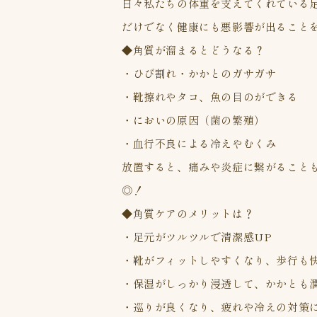
日々私たちの体重を支えてくれている
だけでなく健康にも悪影響が出ること
◆角質が溜まるとどうなる？
・ひび割れ・かかとのガサガサ
・靴擦れやタコ、魚の目のができる
・においの原因（菌の繁殖）
・血行不良による冷えやむくみ
放置すると、痛みや炎症に繋がること
◎！
◆角質ケアのメリットは？
・足元がツルツルで清潔感UP
・靴がフィットしやすくなり、歩行も
・保湿がしっかり浸透して、かかとも
・巡りが良くなり、疲れや冷えの対策